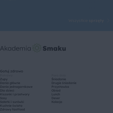
Wszystkie
sprzęty
Gotuj zdrowo
Potrawy
Pora dnia
Zupy
Śniadanie
Dania główne
Drugie śniadanie
Dania jednogarnkowe
Przystawka
Dla dzieci
Obiad
Kiszonki i przetwory
Lunch
Sosy
Deser
Sałatki i surówki
Kolacja
Kuchnie świata
Zdrowy fastfood