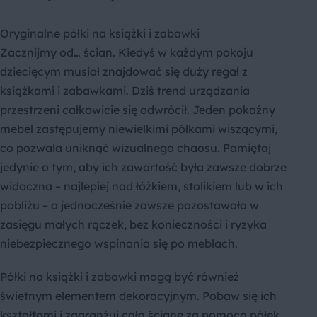
Oryginalne półki na książki i zabawki
Zacznijmy od… ścian. Kiedyś w każdym pokoju
dziecięcym musiał znajdować się duży regał z
książkami i zabawkami. Dziś trend urządzania
przestrzeni całkowicie się odwrócił. Jeden pokaźny
mebel zastępujemy niewielkimi półkami wiszącymi,
co pozwala uniknąć wizualnego chaosu. Pamiętaj
jedynie o tym, aby ich zawartość była zawsze dobrze
widoczna – najlepiej nad łóżkiem, stolikiem lub w ich
pobliżu – a jednocześnie zawsze pozostawała w
zasięgu małych rączek, bez konieczności i ryzyka
niebezpiecznego wspinania się po meblach.
Półki na książki i zabawki mogą być również
świetnym elementem dekoracyjnym. Pobaw się ich
kształtami i zaaranżuj całą ścianę za pomocą półek