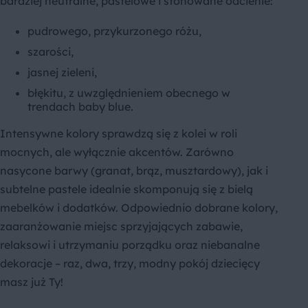
bardziej neutralne, pastelowe i stonowane odcienie:
pudrowego, przykurzonego różu,
szarości,
jasnej zieleni,
błękitu, z uwzględnieniem obecnego w
trendach baby blue.
Intensywne kolory sprawdzą się z kolei w roli
mocnych, ale wyłącznie akcentów. Zarówno
nasycone barwy (granat, brąz, musztardowy), jak i
subtelne pastele idealnie skomponują się z bielą
mebelków i dodatków. Odpowiednio dobrane kolory,
zaaranżowanie miejsc sprzyjających zabawie,
relaksowi i utrzymaniu porządku oraz niebanalne
dekoracje – raz, dwa, trzy, modny pokój dziecięcy
masz już Ty!