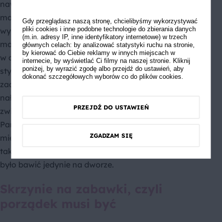
nawet zdrzemnąć. Współcześnie bez problemu
można kupić gotowy namiot tipi. Ten dodatek
Gdy przeglądasz naszą stronę, chcielibyśmy wykorzystywać
pliki cookies i inne podobne technologie do zbierania danych
wykonany z przyjaznych dzieciom materiałów
(m.in. adresy IP, inne identyfikatory internetowe) w trzech
można ustawić w przytulnym, bezpiecznym kącie lub
głównych celach: by analizować statystyki ruchu na stronie,
by kierować do Ciebie reklamy w innych miejscach w
w centrum pokoju. I to niekoniecznie w indiańskim
internecie, by wyświetlać Ci filmy na naszej stronie. Kliknij
poniżej, by wyrazić zgodę albo przejdź do ustawień, aby
stylu, bo kącik do wypoczynku i gier można
dokonać szczegółowych wyborów co do plików cookies.
zaaranżować też samodzielnie. Wystarczy, że
nałożysz tkaninę lub koc na cztery kije i mocno
PRZEJDŹ DO USTAWIEŃ
zwiążesz. Nie zapomnij o zrobieniu wejścia.
Pamiętasz bazę z koca narzuconego na stół? To
ZGADZAM SIĘ
miejsce było doskonałą kryjówką i pozwalało na
takie zabawy w domu, w jakie na co dzień można się
było bawić jedynie na dworze.
Skrzynie na zabawki, czyli
porządek musi być