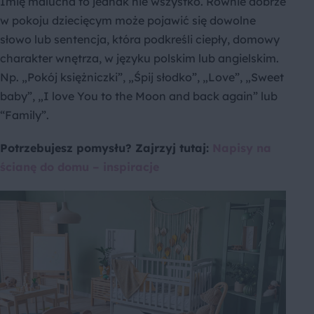
Imię malucha to jednak nie wszystko. Równie dobrze
w pokoju dziecięcym może pojawić się dowolne
słowo lub sentencja, która podkreśli ciepły, domowy
charakter wnętrza, w języku polskim lub angielskim.
Np. „Pokój księżniczki”, „Śpij słodko”, „Love”, „Sweet
baby”, „I love You to the Moon and back again” lub
“Family”.
Potrzebujesz pomysłu? Zajrzyj tutaj:
Napisy na
ścianę do domu – inspiracje