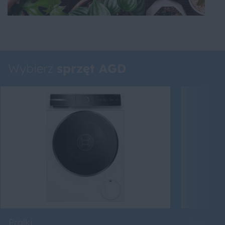
Wybierz
sprzęt AGD
Pralki
Suszarki