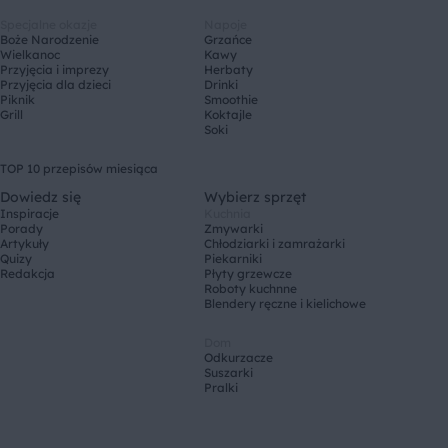
Specjalne okazje
Napoje
Boże Narodzenie
Grzańce
Wielkanoc
Kawy
Przyjęcia i imprezy
Herbaty
Przyjęcia dla dzieci
Drinki
Piknik
Smoothie
Grill
Koktajle
Soki
TOP 10 przepisów miesiąca
Dowiedz się
Wybierz sprzęt
Inspiracje
Kuchnia
Porady
Zmywarki
Artykuły
Chłodziarki i zamrażarki
Quizy
Piekarniki
Redakcja
Płyty grzewcze
Roboty kuchnne
Blendery ręczne i kielichowe
Dom
Odkurzacze
Suszarki
Pralki