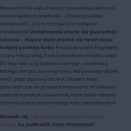
Pierwsza myśl wielu z nas po zauważeniu plamy na
ścianie będzie brzmiała tak: „Trzeba ją szybko
zamalować!”. Czy to rzeczywiście najlepsze
rozwiązanie?
Zamalowanie plamy nie gwarantuje
sukcesu – tłuszcz może przebić się nawet przez
kolejną powłokę farby.
Przed pokryciem fragmentu
ściany nową farbą, trzeba zeszlifować brudną część.
Do tego celu użyj papieru ściernego, za pomocą
którego zetrzesz warstwę tynku. Na powstały ubytek
nałóż gładź gipsową lub tynk. Dopiero teraz
przyszedł czas na ponowne malowanie. W dalszych
częściach artykułu dowiesz się, które farby najlepiej
ochronią ścianę przed różnego typu zabrudzeniami.
Dowiedz się,
jak malować ściany i dobierać
kolory
, by podkreślić atuty mieszkania!