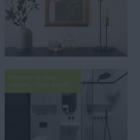
Pomysły na małą
łazienkę – zbiór porad