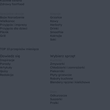
Kuchnie świata
Zdrowy fastfood
Specjalne okazje
Napoje
Boże Narodzenie
Grzańce
Wielkanoc
Kawy
Przyjęcia i imprezy
Herbaty
Przyjęcia dla dzieci
Drinki
Piknik
Smoothie
Grill
Koktajle
Soki
TOP 10 przepisów miesiąca
Dowiedz się
Wybierz sprzęt
Inspiracje
Kuchnia
Porady
Zmywarki
Artykuły
Chłodziarki i zamrażarki
Quizy
Piekarniki
Redakcja
Płyty grzewcze
Roboty kuchnne
Blendery ręczne i kielichowe
Dom
Odkurzacze
Suszarki
Pralki