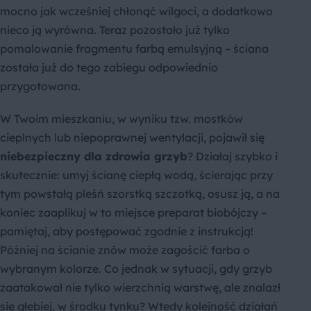
mocno jak wcześniej chłonąć wilgoci, a dodatkowo
nieco ją wyrówna. Teraz pozostało już tylko
pomalowanie fragmentu farbą emulsyjną – ściana
została już do tego zabiegu odpowiednio
przygotowana.
W Twoim mieszkaniu, w wyniku tzw. mostków
cieplnych lub niepoprawnej wentylacji, pojawił się
niebezpieczny dla zdrowia grzyb
? Działaj szybko i
skutecznie: umyj ścianę ciepłą wodą, ścierając przy
tym powstałą pleśń szorstką szczotką, osusz ją, a na
koniec zaaplikuj w to miejsce preparat biobójczy –
pamiętaj, aby postępować zgodnie z instrukcją!
Później na ścianie znów może zagościć farba o
wybranym kolorze. Co jednak w sytuacji, gdy grzyb
zaatakował nie tylko wierzchnią warstwę, ale znalazł
się głębiej, w środku tynku? Wtedy kolejność działań