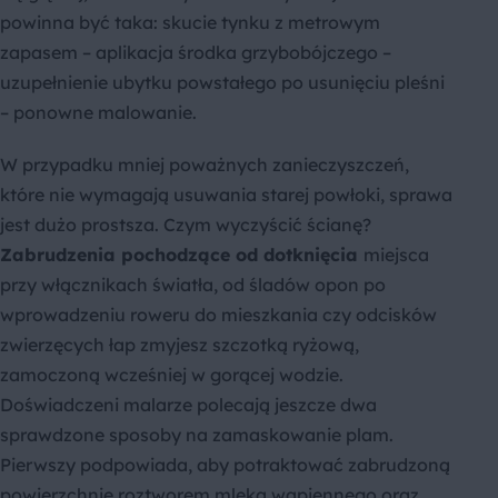
powinna być taka: skucie tynku z metrowym
zapasem – aplikacja środka grzybobójczego –
uzupełnienie ubytku powstałego po usunięciu pleśni
– ponowne malowanie.
W przypadku mniej poważnych zanieczyszczeń,
które nie wymagają usuwania starej powłoki, sprawa
jest dużo prostsza. Czym wyczyścić ścianę?
Zabrudzenia pochodzące od dotknięcia
miejsca
przy włącznikach światła, od śladów opon po
wprowadzeniu roweru do mieszkania czy odcisków
zwierzęcych łap zmyjesz szczotką ryżową,
zamoczoną wcześniej w gorącej wodzie.
Doświadczeni malarze polecają jeszcze dwa
sprawdzone sposoby na zamaskowanie plam.
Pierwszy podpowiada, aby potraktować zabrudzoną
powierzchnię roztworem mleka wapiennego oraz