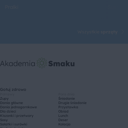
Pralki
Suszarki
Wszystkie
sprzęty
Gotuj zdrowo
Potrawy
Pora dnia
Zupy
Śniadanie
Dania główne
Drugie śniadanie
Dania jednogarnkowe
Przystawka
Dla dzieci
Obiad
Kiszonki i przetwory
Lunch
Sosy
Deser
Sałatki i surówki
Kolacja