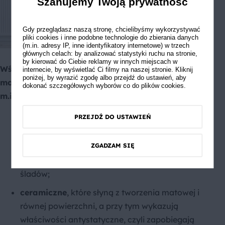
Szanujemy Twoją prywatność
Gdy przeglądasz naszą stronę, chcielibyśmy wykorzystywać
pliki cookies i inne podobne technologie do zbierania danych
(m.in. adresy IP, inne identyfikatory internetowe) w trzech
głównych celach: by analizować statystyki ruchu na stronie,
by kierować do Ciebie reklamy w innych miejscach w
Wśród polecanych farb zmywalnych, które
internecie, by wyświetlać Ci filmy na naszej stronie. Kliknij
poniżej, by wyrazić zgodę albo przejdź do ustawień, aby
można nakładać na różne podłoża, znajdują się
dokonać szczegółowych wyborów co do plików cookies.
m.in.:
PRZEJDŹ DO USTAWIEŃ
lateksowe
– ich skuteczność opiera się na
obecności dużej ilości żywic syntetycznych,
dzięki którym farby zyskują elastyczność i stają
ZGADZAM SIĘ
się odporniejsze na powstawanie ewentualnych
śladów;
ceramiczne
, które słyną z tworzenia matowej i
równej powierzchni, a przy tym wykazują
właściwości antystatyczne, czyli zapobiegają