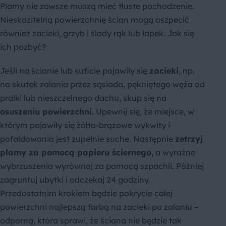
Plamy nie zawsze muszą mieć tłuste pochodzenie.
Nieskazitelną powierzchnię ścian mogą oszpecić
również zacieki, grzyb i ślady rąk lub łapek. Jak się
ich pozbyć?
Jeśli na ścianie lub suficie pojawiły się
zacieki
, np.
na skutek zalania przez sąsiada, pękniętego węża od
pralki lub nieszczelnego dachu, skup się na
osuszeniu powierzchni
. Upewnij się, że miejsce, w
którym pojawiły się żółto-brązowe wykwity i
pofałdowania jest zupełnie suche. Następnie
zetrzyj
plamy za pomocą papieru ściernego
, a wyraźne
wybrzuszenia wyrównaj za pomocą szpachli. Później
zagruntuj ubytki i odczekaj 24 godziny.
Przedostatnim krokiem będzie pokrycie całej
powierzchni najlepszą farbą na zacieki po zalaniu –
odporną, która sprawi, że ściana nie będzie tak