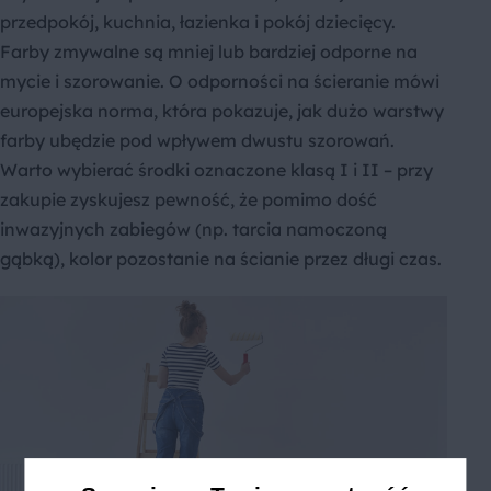
przedpokój, kuchnia, łazienka i pokój dziecięcy.
Farby zmywalne są mniej lub bardziej odporne na
mycie i szorowanie. O odporności na ścieranie mówi
europejska norma, która pokazuje, jak dużo warstwy
farby ubędzie pod wpływem dwustu szorowań.
Warto wybierać środki oznaczone klasą I i II – przy
zakupie zyskujesz pewność, że pomimo dość
inwazyjnych zabiegów (np. tarcia namoczoną
gąbką), kolor pozostanie na ścianie przez długi czas.