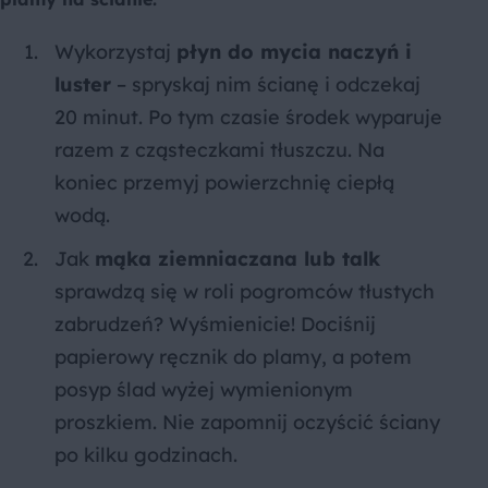
Wykorzystaj
płyn do mycia naczyń i
luster
– spryskaj nim ścianę i odczekaj
20 minut. Po tym czasie środek wyparuje
razem z cząsteczkami tłuszczu. Na
koniec przemyj powierzchnię ciepłą
wodą.
Jak
mąka ziemniaczana lub talk
sprawdzą się w roli pogromców tłustych
zabrudzeń? Wyśmienicie! Dociśnij
papierowy ręcznik do plamy, a potem
posyp ślad wyżej wymienionym
proszkiem. Nie zapomnij oczyścić ściany
po kilku godzinach.