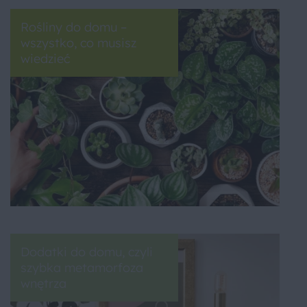
Rośliny do domu –
wszystko, co musisz
wiedzieć
Dodatki do domu, czyli
szybka metamorfoza
wnętrza