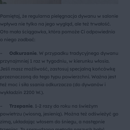
Pamiętaj, że regularna pielęgnacja dywanu w salonie
wpływa nie tylko na jego wygląd, ale też trwałość.
Oto mała ściągawka, która pomoże Ci odpowiednio
o niego zadbać:
–
Odkurzanie
. W przypadku tradycyjnego dywanu
przynajmniej 1 raz w tygodniu, w kierunku włosia.
Jeśli masz możliwość, zastosuj specjalną końcówkę
przeznaczoną do tego typu powierzchni. Ważna jest
też moc i siła ssania odkurzacza (do dywanów i
wykładzin 2200 W.).
–
Trzepanie
. 1-2 razy do roku na świeżym
powietrzu (wiosną, jesienią). Można też odświeżyć go
zimą, układając włosem do śniegu, a następnie
trzepiąc. To sprawdzona metoda naszych babć.