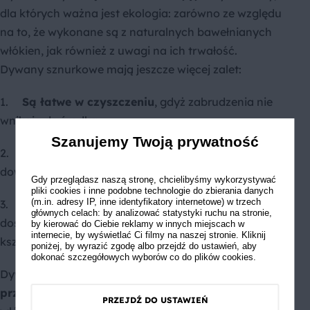
dla których ważna jest ekologia: zarówno ze względu
na to, że wykonane są z naturalnych bawełnianych
włókien, jak również z uwagi na ich trwałość.
Dywany sznurkowe mają jeszcze więcej zalet:
1.
Są łatwe w czyszczeniu
, gdyż zabrudzenia nie
wnikają do środka.
Szanujemy Twoją prywatność
2.
Nie odkształcają się
, dzięki czemu możesz je
dowolnie przechowywać.
Gdy przeglądasz naszą stronę, chcielibyśmy wykorzystywać
pliki cookies i inne podobne technologie do zbierania danych
(m.in. adresy IP, inne identyfikatory internetowe) w trzech
3.
Występują w wielu wariantach.
Na rynku
głównych celach: by analizować statystyki ruchu na stronie,
dostępne są dywany sznurkowe o różnych
by kierować do Ciebie reklamy w innych miejscach w
internecie, by wyświetlać Ci filmy na naszej stronie. Kliknij
kształtach, wzorach i kolorach.
poniżej, by wyrazić zgodę albo przejdź do ustawień, aby
dokonać szczegółowych wyborów co do plików cookies.
Dywany sznurkowe
doskonale sprawdzają się w
przypadku alergików
, gdyż łatwo usunąć kurz z ich
PRZEJDŹ DO USTAWIEŃ