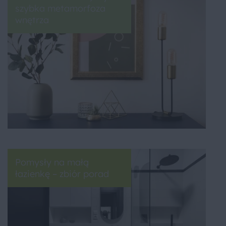
szybka metamorfoza
wnętrza
Pomysły na małą
łazienkę – zbiór porad