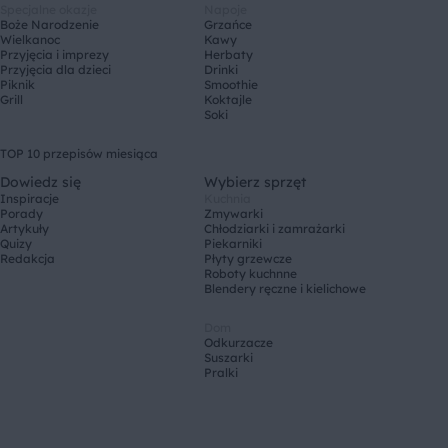
Specjalne okazje
Napoje
Boże Narodzenie
Grzańce
Wielkanoc
Kawy
Przyjęcia i imprezy
Herbaty
Przyjęcia dla dzieci
Drinki
Piknik
Smoothie
Grill
Koktajle
Soki
TOP 10 przepisów miesiąca
Dowiedz się
Wybierz sprzęt
Inspiracje
Kuchnia
Porady
Zmywarki
Artykuły
Chłodziarki i zamrażarki
Quizy
Piekarniki
Redakcja
Płyty grzewcze
Roboty kuchnne
Blendery ręczne i kielichowe
Dom
Odkurzacze
Suszarki
Pralki