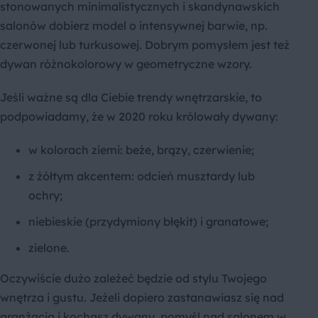
stonowanych minimalistycznych i skandynawskich
salonów dobierz model o intensywnej barwie, np.
czerwonej lub turkusowej. Dobrym pomysłem jest też
dywan różnokolorowy w geometryczne wzory.
Jeśli ważne są dla Ciebie trendy wnętrzarskie, to
podpowiadamy, że w 2020 roku królowały dywany:
w kolorach ziemi: beże, brązy, czerwienie;
z żółtym akcentem: odcień musztardy lub
ochry;
niebieskie (przydymiony błękit) i granatowe;
zielone.
Oczywiście dużo zależeć będzie od stylu Twojego
wnętrza i gustu. Jeżeli dopiero zastanawiasz się nad
aranżacją i kochasz dywany, pomyśl nad salonem w