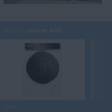
Wybierz
sprzęt AGD
Pralki
Suszarki