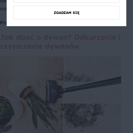
włókien. Z tego względu to również dobre
rozwiązanie dla właścicieli psów i kotów.
ZGADZAM SIĘ
Przeczytaj:
Salon w stylu skandynawskim
Jak dbać o dywan? Odkurzanie i
czyszczenie dywanów