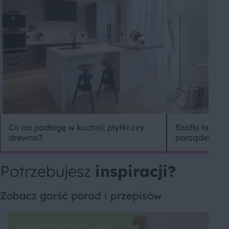
Co na podłogę w kuchni: płytki czy
Szafki łazien
drewno?
porządek w ł
Potrzebujesz
inspiracji?
Zobacz garść porad i przepisów
Dodatki do domu, czyli