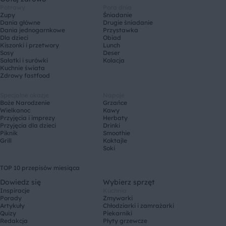
Potrawy
Pora dnia
Zupy
Śniadanie
Dania główne
Drugie śniadanie
Dania jednogarnkowe
Przystawka
Dla dzieci
Obiad
Kiszonki i przetwory
Lunch
Sosy
Deser
Sałatki i surówki
Kolacja
Kuchnie świata
Zdrowy fastfood
Specjalne okazje
Napoje
Boże Narodzenie
Grzańce
Wielkanoc
Kawy
Przyjęcia i imprezy
Herbaty
Przyjęcia dla dzieci
Drinki
Piknik
Smoothie
Grill
Koktajle
Soki
TOP 10 przepisów miesiąca
Dowiedz się
Wybierz sprzęt
Inspiracje
Kuchnia
Porady
Zmywarki
Artykuły
Chłodziarki i zamrażarki
Quizy
Piekarniki
Redakcja
Płyty grzewcze