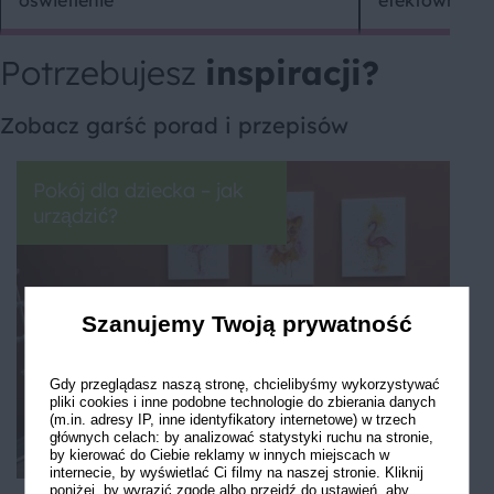
Potrzebujesz
inspiracji?
Zobacz garść porad i przepisów
Pokój dla dziecka – jak
urządzić?
Szanujemy Twoją prywatność
Gdy przeglądasz naszą stronę, chcielibyśmy wykorzystywać
pliki cookies i inne podobne technologie do zbierania danych
(m.in. adresy IP, inne identyfikatory internetowe) w trzech
głównych celach: by analizować statystyki ruchu na stronie,
by kierować do Ciebie reklamy w innych miejscach w
internecie, by wyświetlać Ci filmy na naszej stronie. Kliknij
poniżej, by wyrazić zgodę albo przejdź do ustawień, aby