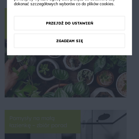
dokonać szczegółowych wyborów co do plików cookies.
Rośliny do domu –
wszystko, co musisz
PRZEJDŹ DO USTAWIEŃ
wiedzieć
ZGADZAM SIĘ
Pomysły na małą
łazienkę – zbiór porad