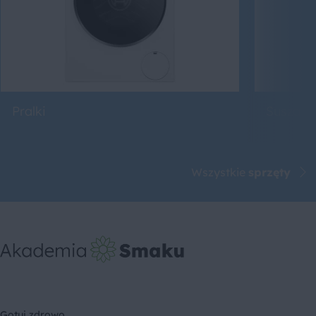
Pralki
Suszarki
Wszystkie
sprzęty
Gotuj zdrowo